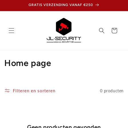
Meteen
GRATIS VERZENDING VANAF €250
naar de
content
Winkelwagen
C
Home page
o
l
Filteren en sorteren
0 producten
l
e
c
Geen producten gevonden