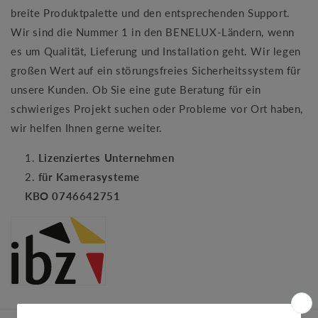
breite Produktpalette und den entsprechenden Support.
Wir sind die Nummer 1 in den BENELUX-Ländern, wenn
es um Qualität, Lieferung und Installation geht. Wir legen
großen Wert auf ein störungsfreies Sicherheitssystem für
unsere Kunden. Ob Sie eine gute Beratung für ein
schwieriges Projekt suchen oder Probleme vor Ort haben,
wir helfen Ihnen gerne weiter.
Lizenziertes Unternehmen
für Kamerasysteme
KBO 0746642751