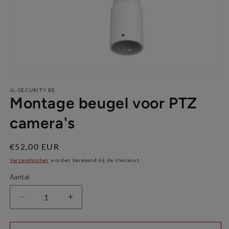
Media
1
JL-SECURITY.BE
openen
Montage beugel voor PTZ
in
modaal
camera's
Normale
€52,00 EUR
prijs
Verzendkosten
worden berekend bij de checkout.
Aantal
Aantal
Aantal
verlagen
verhogen
voor
voor