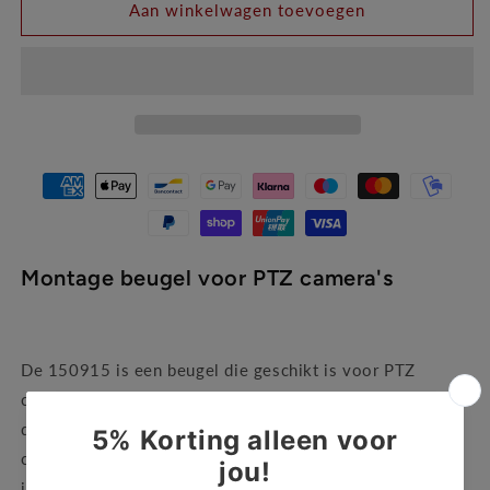
Aan winkelwagen toevoegen
Montage
Montage
beugel
beugel
voor
voor
PTZ
PTZ
camera&#39;s
camera&#39;s
Montage beugel voor PTZ camera's
De 150915 is een beugel die geschikt is voor PTZ
camera's van het merk Milesight. Met het gebruik van
deze beugel wordt het mogelijk gemaakt om een PTZ
camera aan een plafond of verticale structuur te
installeren. Afmetingen: 116.5 x 225 mm