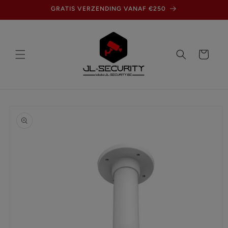
Meteen
GRATIS VERZENDING VANAF €250
naar de
content
Winkelwagen
Ga direct naar
productinformatie