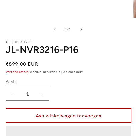
M
2
van
o
1
/
5
in
m
JL-SECURITY.BE
JL-NVR3216-P16
Normale
€899,00 EUR
prijs
Verzendkosten
worden berekend bij de checkout.
Aantal
Aantal
Aantal
verlagen
verhogen
voor
voor
Aan winkelwagen toevoegen
JL-
JL-
NVR3216-
NVR3216-
P16
P16