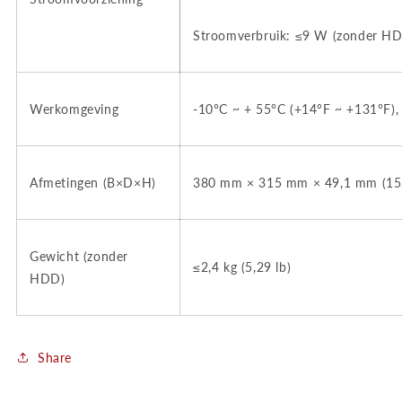
Stroomverbruik: ≤9 W (zonder H
Werkomgeving
-10°C ~ + 55°C (+14°F ~ +131°F),
Afmetingen (B×D×H)
380 mm × 315 mm × 49,1 mm (15,0"
Gewicht (zonder
≤2,4 kg (5,29 lb)
HDD)
Share