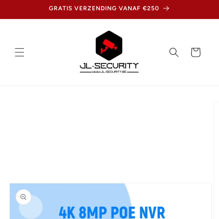
Meteen
GRATIS VERZENDING VANAF €250
naar de
content
Winkelwagen
Ga direct naar
productinformatie