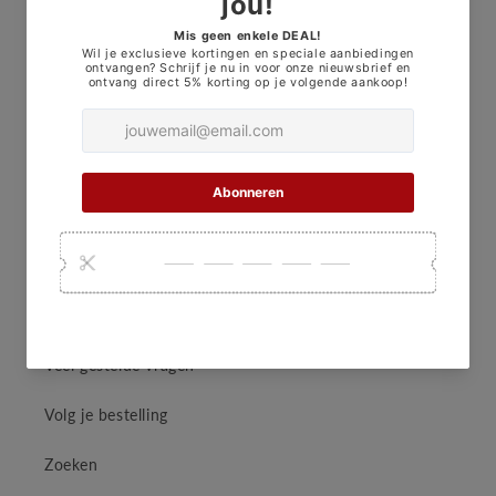
Verzendbeleid
Algemene Voorwaarden
Terugbetalingsbeleid
JL-Security
Contact
Over Ons
Veel gestelde vragen
Volg je bestelling
Zoeken