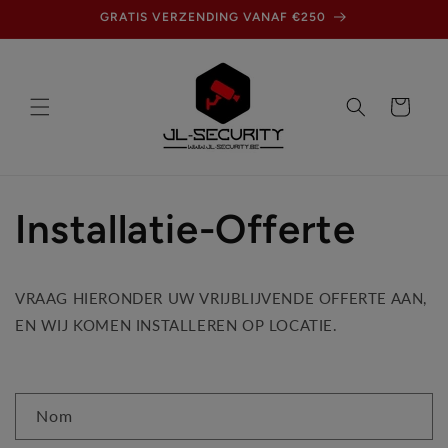
et
GRATIS VERZENDING VANAF €250
passer
au
contenu
Panier
Installatie-Offerte
VRAAG HIERONDER UW VRIJBLIJVENDE OFFERTE AAN,
EN WIJ KOMEN INSTALLEREN OP LOCATIE.
F
Nom
o