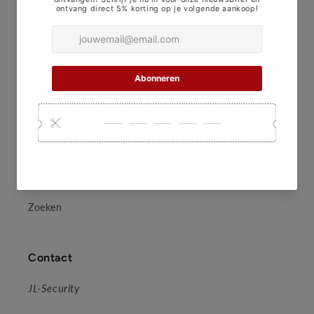
JL-Security
Contact
Over Ons
Veel gestelde vragen
Volg je bestelling
Zoeken
Contact
JL-Security