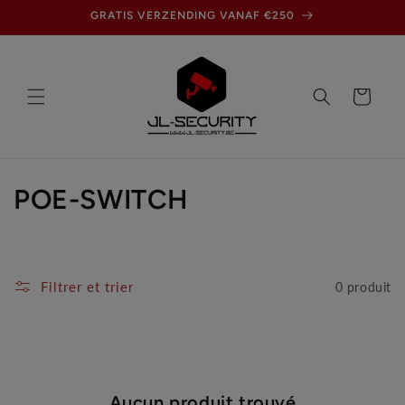
et
GRATIS VERZENDING VANAF €250
passer
au
contenu
Panier
C
POE-SWITCH
o
l
Filtrer et trier
0 produit
l
e
c
Aucun produit trouvé